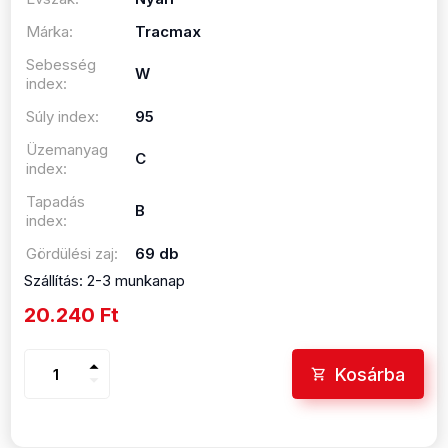
Márka:
Tracmax
Sebesség
W
index:
Súly index:
95
Üzemanyag
C
index:
Tapadás
B
index:
Gördülési zaj:
69 db
Szállítás: 2-3 munkanap
20.240 Ft
arrow_drop_up
Kosárba
arrow_drop_down