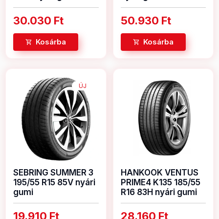
30.030 Ft
50.930 Ft
Kosárba
Kosárba
ÚJ
SEBRING SUMMER 3
HANKOOK VENTUS
195/55 R15 85V nyári
PRIME4 K135 185/55
gumi
R16 83H nyári gumi
19.910 Ft
28.160 Ft