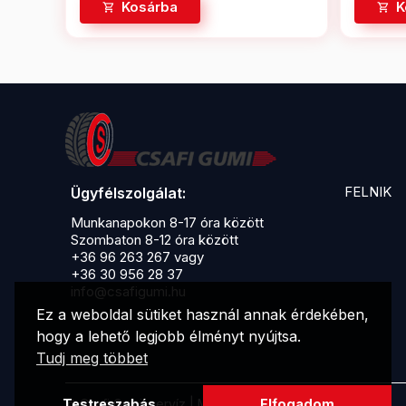
Kosárba
K
FELNIK
Ügyfélszolgálat:
Munkanapokon 8-17 óra között
Szombaton 8-12 óra között
+36 96 263 267 vagy
+36 30 956 28 37
info@csafigumi.hu
Ez a weboldal sütiket használ annak érdekében,
hogy a lehető legjobb élményt nyújtsa.
Tudj meg többet
© Csafi Gumiszervíz | Minden jog fenntartva!
Testreszabás
Elfogadom