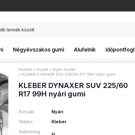
mi
Négyévszakos gumi
Alufelnik
Időpontfogl
Főoldal
Gumik
Nyári Gumik
KLEBER DYNAXER SUV 225/60 R17 99H nyári gumi
KLEBER DYNAXER SUV 225/60
R17 99H nyári gumi
Évszak:
Nyári
Márka:
Kleber
Sebesség
H