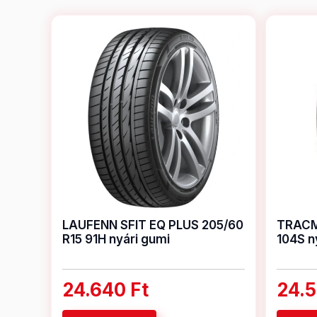
LAUFENN SFIT EQ PLUS 205/60
TRACM
R15 91H nyári gumi
104S n
24.640 Ft
24.5