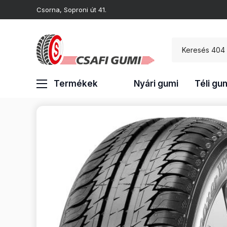
Csorna, Soproni út 41.
Termékek
Nyári gumi
Téli gu