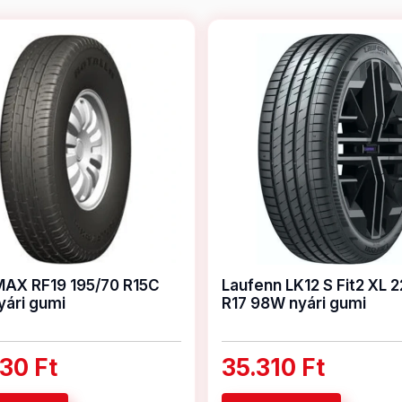
AX RF19 195/70 R15C
Laufenn LK12 S Fit2 XL 
yári gumi
R17 98W nyári gumi
30 Ft
35.310 Ft