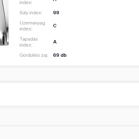
index:
Súly index:
99
Üzemanyag
C
index:
Tapadás
A
index:
Gördülési zaj:
69 db