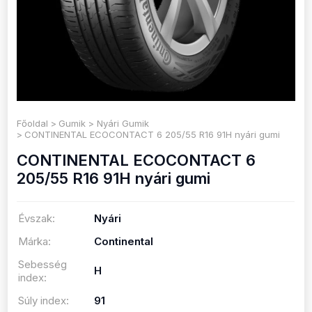
Főoldal
Gumik
Nyári Gumik
CONTINENTAL ECOCONTACT 6 205/55 R16 91H nyári gumi
CONTINENTAL ECOCONTACT 6
205/55 R16 91H nyári gumi
Évszak:
Nyári
Márka:
Continental
Sebesség
H
index:
Súly index:
91