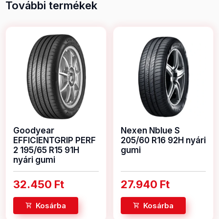
További termékek
Goodyear
Nexen Nblue S
EFFICIENTGRIP PERF
205/60 R16 92H nyári
2 195/65 R15 91H
gumi
nyári gumi
32.450 Ft
27.940 Ft
Kosárba
Kosárba