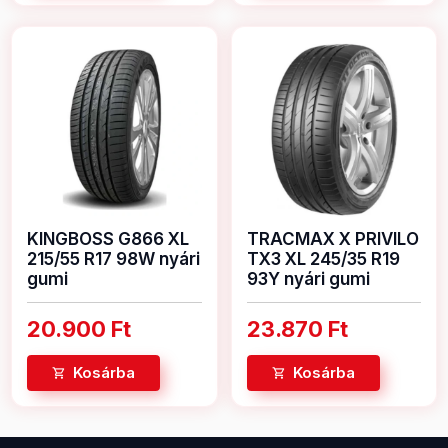
KINGBOSS G866 XL
TRACMAX X PRIVILO
215/55 R17 98W nyári
TX3 XL 245/35 R19
gumi
93Y nyári gumi
20.900 Ft
23.870 Ft
Kosárba
Kosárba