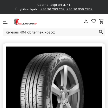
Téli Gumik
Csorna, Soproni út 41.
Ügyfélszolgálat:
+36 96 263 267
;
+36 30 956 2837
Nyári Gumik
4 Évszakos gumik
favorite_border
person
shopping_cart
search