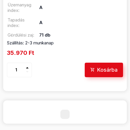
Üzemanyag
A
index:
Tapadás
A
index:
Gördülési zaj:
71 db
Szállítás: 2-3 munkanap
35.970 Ft
arrow_drop_up
Kosárba
arrow_drop_down