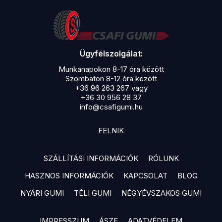
Ügyfélszolgálat:
Munkanapokon 8-17 óra között
Szombaton 8-12 óra között
+36 96 263 267 vagy
+36 30 956 28 37
info@csafigumi.hu
FELNIK
SZÁLLÍTÁSI INFORMÁCIÓK
RÓLUNK
HASZNOS INFORMÁCIÓK
KAPCSOLAT
BLOG
NYÁRI GUMI
TÉLI GUMI
NÉGYÉVSZAKOS GUMI
IMPRESSZUM
ÁSZF
ADATVÉDELEM