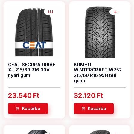
ÚJ
ÚJ
CEAT SECURA DRIVE
KUMHO
XL 215/60 R16 99V
WINTERCRAFT WP52
nyári gumi
215/60 R16 95H téli
gumi
23.540 Ft
32.120 Ft
Kosárba
Kosárba