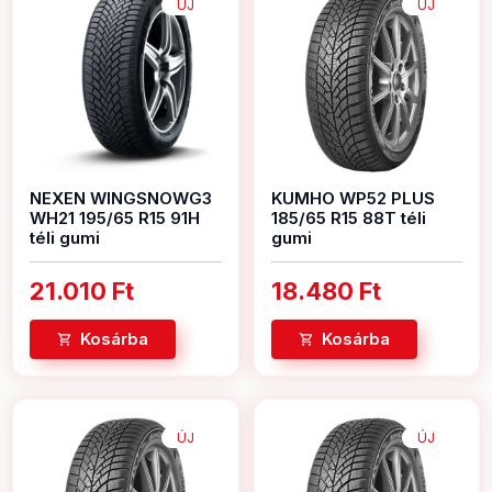
ÚJ
ÚJ
NEXEN WINGSNOWG3
KUMHO WP52 PLUS
WH21 195/65 R15 91H
185/65 R15 88T téli
téli gumi
gumi
21.010 Ft
18.480 Ft
Kosárba
Kosárba
ÚJ
ÚJ