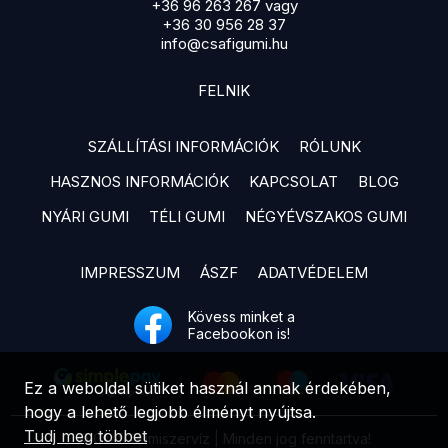
+36 96 263 267 vagy
+36 30 956 28 37
info@csafigumi.hu
FELNIK
SZÁLLÍTÁSI INFORMÁCIÓK
RÓLUNK
HASZNOS INFORMÁCIÓK
KAPCSOLAT
BLOG
NYÁRI GUMI
TÉLI GUMI
NÉGYÉVSZAKOS GUMI
IMPRESSZUM
ÁSZF
ADATVÉDELEM
Kövess minket a
Facebookon is!
Ez a weboldal sütiket használ annak érdekében,
hogy a lehető legjobb élményt nyújtsa.
Tudj meg többet
© Csafi Gumiszervíz | Minden jog fenntartva!