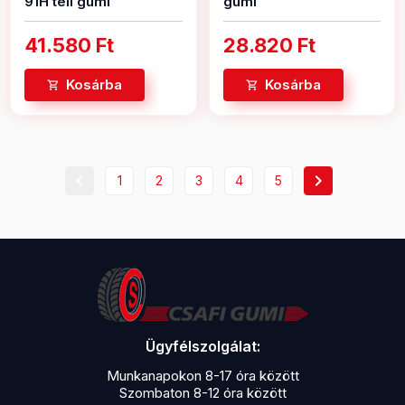
91H téli gumi
gumi
41.580 Ft
28.820 Ft
Kosárba
Kosárba
chevron_left
chevron_right
1
2
3
4
5
Ügyfélszolgálat:
Munkanapokon 8-17 óra között
Szombaton 8-12 óra között