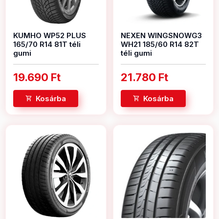
KUMHO WP52 PLUS
NEXEN WINGSNOWG3
165/70 R14 81T téli
WH21 185/60 R14 82T
gumi
téli gumi
19.690 Ft
21.780 Ft
Kosárba
Kosárba