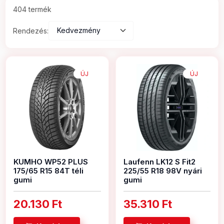
404 termék
Rendezés:
ÚJ
ÚJ
KUMHO WP52 PLUS
Laufenn LK12 S Fit2
175/65 R15 84T téli
225/55 R18 98V nyári
gumi
gumi
20.130 Ft
35.310 Ft