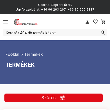
Téli Gumik
Csorna, Soproni út 41.
Ügyfélszolgálat:
+36 96 263 267
;
+36 30 956 2837
Nyári Gumik
4 Évszakos gumik
favorite_border
person
shopping_cart
search
Főoldal
Termékek
TERMÉKEK
tune
Szűrés