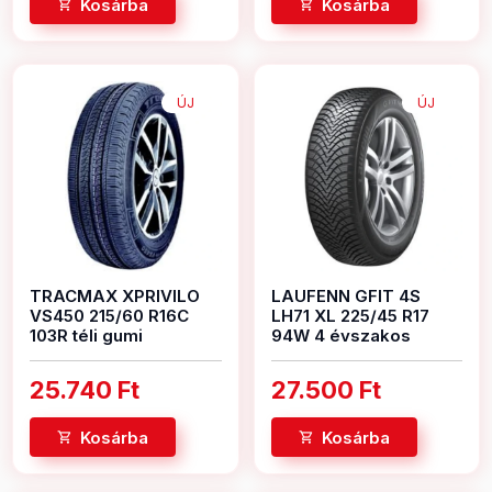
Kosárba
Kosárba
ÚJ
ÚJ
TRACMAX XPRIVILO
LAUFENN GFIT 4S
VS450 215/60 R16C
LH71 XL 225/45 R17
103R téli gumi
94W 4 évszakos
25.740 Ft
27.500 Ft
Kosárba
Kosárba